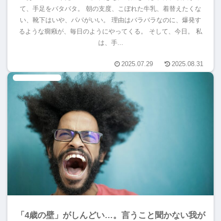
て、手足をバタバタ。 朝の支度、こぼれた牛乳、着替えたくな
い、靴下はいや、パパがいい。 理由はバラバラなのに、爆発す
るような癇癪が、毎日のようにやってくる。 そして、今日。 私
は、手...
2025.07.29
2025.08.31
失敗は成功のもと
「4歳の壁」がしんどい…。言うこと聞かない我が